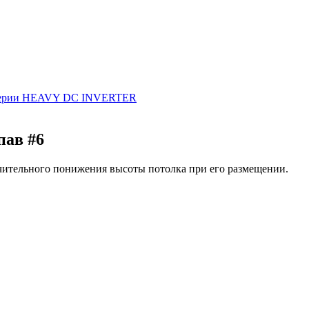
а серии HEAVY DC INVERTER
пав #6
начительного понижения высоты потолка при его размещении.
1