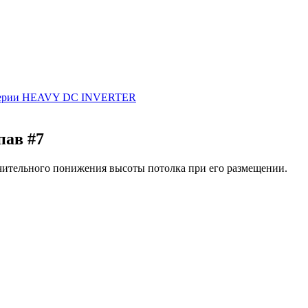
а серии HEAVY DC INVERTER
пав #7
начительного понижения высоты потолка при его размещении.
1