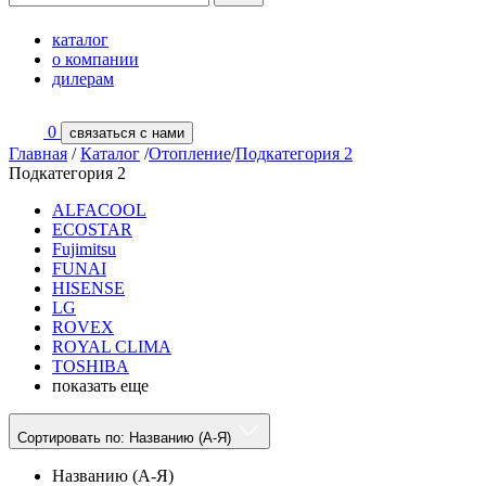
каталог
о компании
дилерам
0
связаться с нами
Главная
/
Каталог
/
Отопление
/
Подкатегория 2
Подкатегория 2
ALFACOOL
ECOSTAR
Fujimitsu
FUNAI
HISENSE
LG
ROVEX
ROYAL CLIMA
TOSHIBA
показать еще
Сортировать по:
Названию (А-Я)
Названию (А-Я)